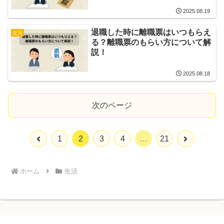
2025.08.19
退職した時に離職票はいつもらえ
生活
る？離職票のもらい方について解
説！
2025.08.18
次のページ
前
次
1
2
3
4
…
21
へ
へ
ホーム
生活