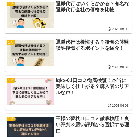
退職代行はいくらかかる？有名な
生活
退職代行会社の価格を比較！
2025.08.03
退職代行は後悔する？後悔の体験
生活
談や後悔するポイントを紹介！
2025.08.02
lqkx-01口コミ徹底検証！本当に
生活
美味しく仕上がる？購入者のリア
ルな声！
2025.04.06
王様の夢枕Ⅱ口コミ徹底検証！良
生活
い評判＆悪い評判から選択する理
由