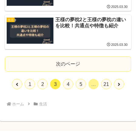
2025.03.30
王様の夢枕2と王様の夢枕の違い
生活
を比較！共通点や特徴も紹介
2025.03.30
次のページ
前
次
1
2
3
4
5
…
21
へ
へ
ホーム
生活