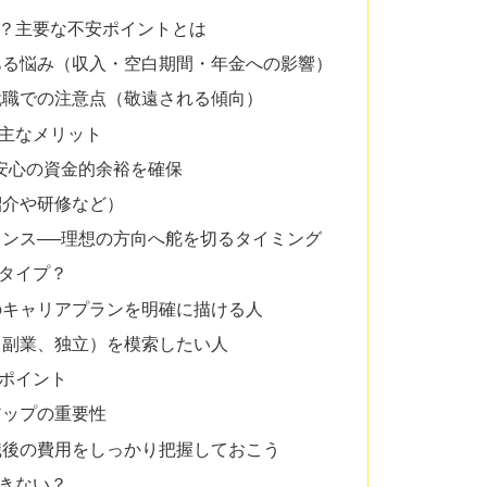
？主要な不安ポイントとは
ある悩み（収入・空白期間・年金への影響）
就職での注意点（敬遠される傾向）
主なメリット
安心の資金的余裕を確保
紹介や研修など）
ンス──理想の方向へ舵を切るタイミング
タイプ？
のキャリアプランを明確に描ける人
、副業、独立）を模索したい人
ポイント
アップの重要性
職後の費用をしっかり把握しておこう
きない？