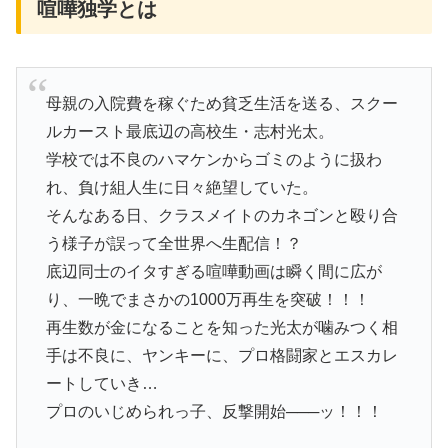
喧嘩独学とは
母親の入院費を稼ぐため貧乏生活を送る、スクー
ルカースト最底辺の高校生・
志村光太
。
学校では不良のハマケンからゴミのように扱わ
れ、負け組人生に日々絶望していた。
そんなある日、クラスメイトのカネゴンと殴り合
う様子が誤って全世界へ生配信！？
底辺同士のイタすぎる喧嘩動画は瞬く間に広が
り、一晩でまさかの1000万再生を突破！！！
再生数が金になることを知った光太が噛みつく相
手は不良に、ヤンキーに、プロ格闘家とエスカレ
ートしていき…
プロのいじめられっ子、反撃開始───ッ！！！