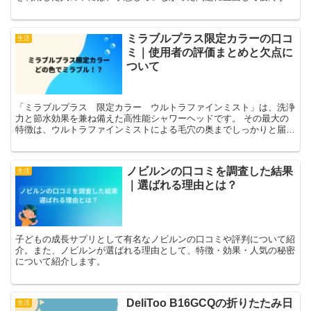
ケースも少なくありません。 この記事では、退職代行で後...
ミラブルプラス限定カラーの口コ
生活
ミ｜使用者の評価まとめと欠点に
ついて
「ミラブルプラス 限定カラー ウルトラファインミスト」は、洗浄
力と節水効果を兼ね備えた高性能シャワーヘッドです。 その最大の
特徴は、ウルトラファインミストによる毛穴の奥までしっかりと届く
洗浄力と、肌に優しい使用感です。 また、限定カラーのス...
ノビルンの口コミを調査した結果
生活
｜選ばれる理由とは？
子どもの成長サプリとして有名なノビルンの口コミや評判について紹
介。また、ノビルンが選ばれる理由として、特徴・効果・人気の秘密
について紹介します。
DeliToo B16GCQの折りたたみ日
生活