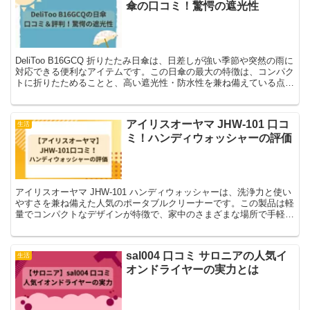
傘の口コミ！驚愕の遮光性
DeliToo B16GCQ 折りたたみ日傘は、日差しが強い季節や突然の雨に
対応できる便利なアイテムです。この日傘の最大の特徴は、コンパク
トに折りたためることと、高い遮光性・防水性を兼ね備えている点で
す。これにより、どんなシーンでも快適に使...
アイリスオーヤマ JHW-101 口コ
生活
ミ！ハンディウォッシャーの評価
アイリスオーヤマ JHW-101 ハンディウォッシャーは、洗浄力と使い
やすさを兼ね備えた人気のポータブルクリーナーです。この製品は軽
量でコンパクトなデザインが特徴で、家中のさまざまな場所で手軽に
使用できます。今回は、JHW-101の口コミを...
sal004 口コミ サロニアの人気イ
生活
オンドライヤーの実力とは