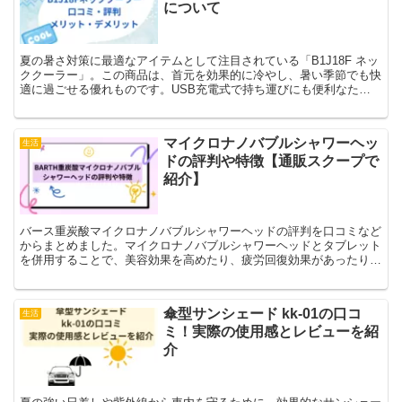
について
夏の暑さ対策に最適なアイテムとして注目されている「B1J18F ネッ
ククーラー」。この商品は、首元を効果的に冷やし、暑い季節でも快
適に過ごせる優れものです。USB充電式で持ち運びにも便利なた
め、外出時や運動中でも手軽に使用できます。また、軽...
マイクロナノバブルシャワーヘッ
生活
ドの評判や特徴【通販スクープで
紹介】
バース重炭酸マイクロナノバブルシャワーヘッドの評判を口コミなど
からまとめました。マイクロナノバブルシャワーヘッドとタブレット
を併用することで、美容効果を高めたり、疲労回復効果があったりと
様々な効果が期待できます。
傘型サンシェード kk-01の口コ
生活
ミ！実際の使用感とレビューを紹
介