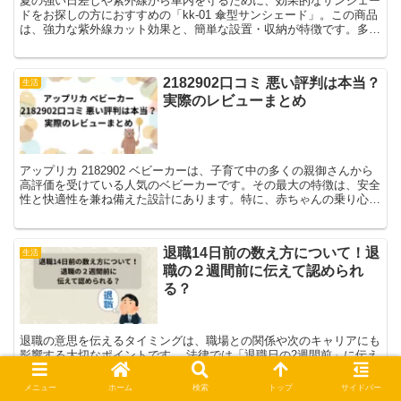
夏の強い日差しや紫外線から車内を守るために、効果的なサンシェー
ドをお探しの方におすすめの「kk-01 傘型サンシェード」。この商品
は、強力な紫外線カット効果と、簡単な設置・収納が特徴です。多く
のユーザーから高評価を受けており、その理由を詳し...
2182902口コミ 悪い評判は本当？
生活
実際のレビューまとめ
アップリカ 2182902 ベビーカーは、子育て中の多くの親御さんから
高評価を受けている人気のベビーカーです。その最大の特徴は、安全
性と快適性を兼ね備えた設計にあります。特に、赤ちゃんの乗り心地
や保護機能が高く評価されています。 良い口コミ...
退職14日前の数え方について！退
生活
職の２週間前に伝えて認められ
る？
退職の意思を伝えるタイミングは、職場との関係や次のキャリアにも
影響する大切なポイントです。 法律では「退職日の2週間前」に伝え
れば辞められるとされていますが、就業規則や雇用形態によっては異
なる場合もあります。 特に「14日前の数え方」や、土...
メニュー
ホーム
検索
トップ
サイドバー