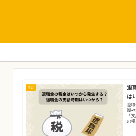
退
生活
は
退職
期や
「支
の税