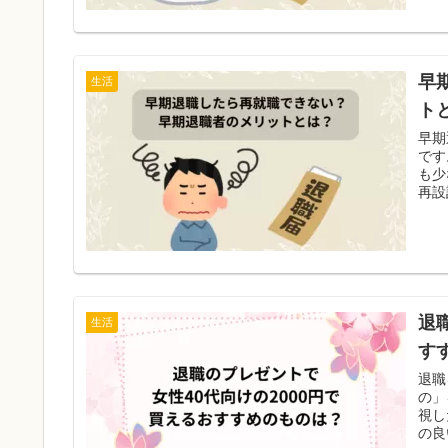
早
生活
ト
早期
です
も少
再設
退
生活
す
退職
の」
視し
の良