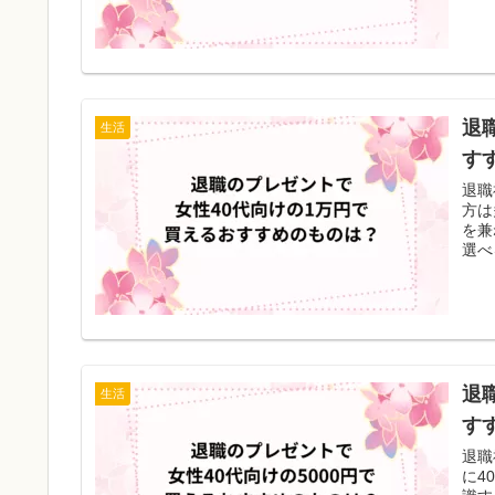
退
生活
す
退職
方は
を兼
選べ
退
生活
す
退職
に4