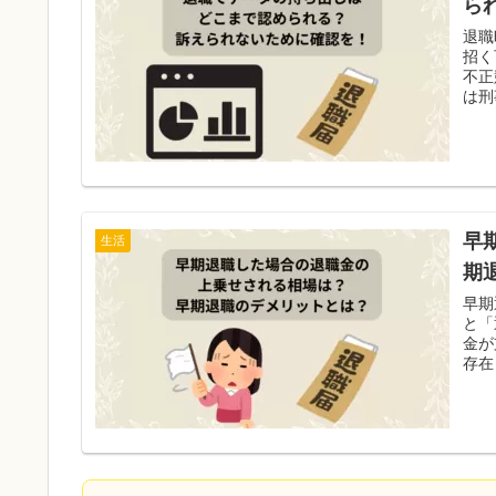
ら
退職
招く
不正
は刑
早
生活
期
早期
と「
金が
存在