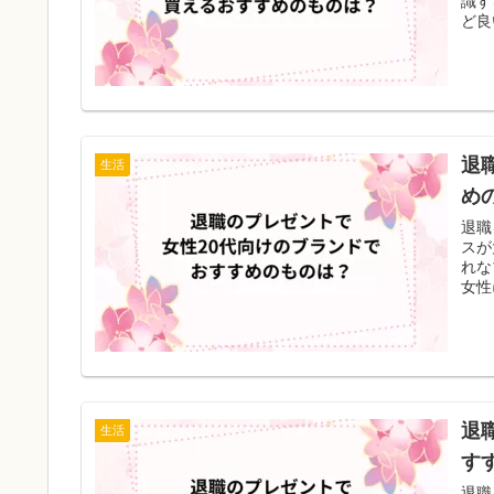
識す
ど良
退
生活
め
退職
スが
れな
女性
退
生活
す
退職