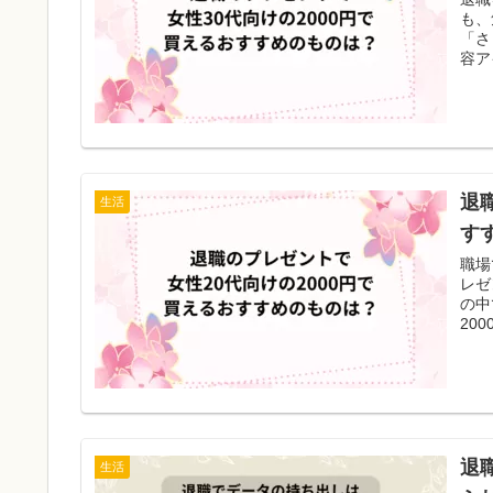
も、
「さ
容ア
退
生活
す
職場
レゼ
の中
20
退
生活