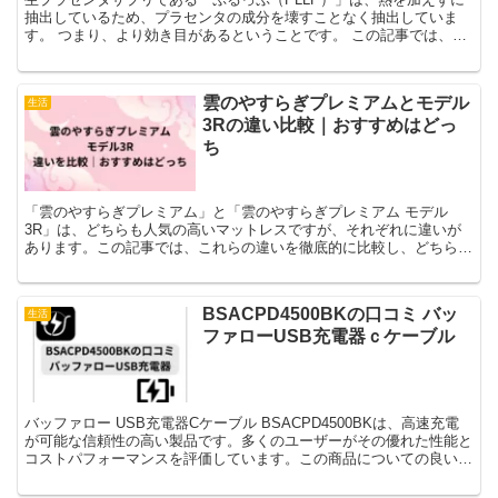
抽出しているため、プラセンタの成分を壊すことなく抽出していま
す。 つまり、より効き目があるということです。 この記事では、生
プラセンタである「ぷるっぷ」について、詳しく紹介しま...
雲のやすらぎプレミアムとモデル
生活
3Rの違い比較｜おすすめはどっ
ち
「雲のやすらぎプレミアム」と「雲のやすらぎプレミアム モデル
3R」は、どちらも人気の高いマットレスですが、それぞれに違いが
あります。この記事では、これらの違いを徹底的に比較し、どちらが
あなたに合っているのかを解説します。まず、以下のポイント...
BSACPD4500BKの口コミ バッ
生活
ファローUSB充電器ｃケーブル
バッファロー USB充電器Cケーブル BSACPD4500BKは、高速充電
が可能な信頼性の高い製品です。多くのユーザーがその優れた性能と
コストパフォーマンスを評価しています。この商品についての良い口
コミをいくつか紹介し、詳細を本文でお伝えし...