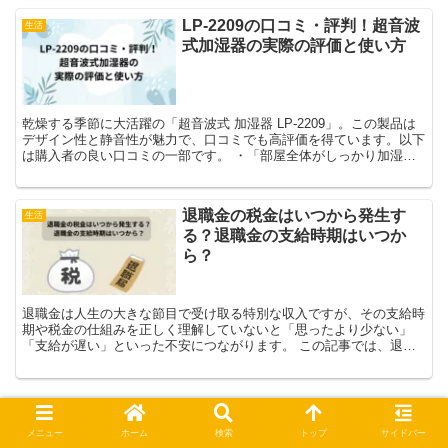
LP-2209の口コミ・評判！超音波
生活
式加湿器の実際の評価と使い方
乾燥する季節に大活躍の「超音波式 加湿器 LP-2209」。この製品は
デザイン性と静音性が魅力で、口コミでも高評価を得ています。以下
は購入者の良い口コミの一部です。 ・「部屋全体がしっかり加湿さ
れ、肌の乾燥が気にならなくなりました！」 ・「...
退職金の税金はいつから発生す
生活
る？退職金の支給時期はいつか
ら？
退職金は人生の大きな節目で受け取る特別な収入ですが、その支給時
期や税金の仕組みを正しく理解していないと「思ったより少ない」
「支給が遅い」といった不安につながります。 この記事では、退職
金の税金が発生するタイミングや提出書類の有無による違い、...
メニュー
ホーム
検索
トップ
サイドバー