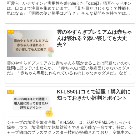
可愛らしいデザインと実用性を兼ね備えた「catej3」猫耳ヘッドホン
は、口コミで注目を集めています。 「見た目だけじゃなくて性能も
気になる」「実際の使い勝手はどう？」 そんな疑問をお持ちではあ
りませんか？ この記事では、実際の購入者の声や商...
雲のやすらぎプレミアムは赤ちゃ
生活
んは寝れる？添い寝しても大丈
夫？
雲のやすらぎプレミアムに赤ちゃんを寝かせることは問題ないのか、
疑問に思っていませんか。 「赤ちゃんは固い敷布団じゃないとダメ
だ」 「赤ちゃん専用に作られているものじゃなきゃダメだ」 など、
いろいろ言われるので混乱しますよね。 結論から言うと...
KI-LS50口コミで話題！購入前に
生活
知っておきたい評判とポイント
シャープの加湿空気清浄機「KI-LS50」は、花粉やPM2.5をしっかり
除去しつつ、加湿機能で乾燥対策もできる万能な一台です。特に、シ
ャープ独自のプラズマクラスター技術が搭載されており、空気中の菌
やウイルスにもアプローチします。購入者からも...