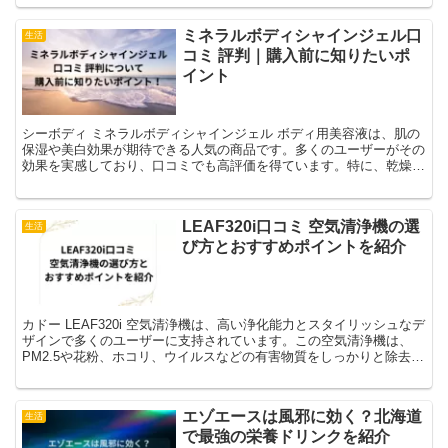
ミネラルボディシャインジェル口
生活
コミ 評判｜購入前に知りたいポ
イント
シーボディ ミネラルボディシャインジェル ボディ用美容液は、肌の
保湿や美白効果が期待できる人気の商品です。多くのユーザーがその
効果を実感しており、口コミでも高評価を得ています。特に、乾燥や
くすみが気になる方にとって、この美容液は救世主となる...
LEAF320i口コミ 空気清浄機の選
生活
び方とおすすめポイントを紹介
カドー LEAF320i 空気清浄機は、高い浄化能力とスタイリッシュなデ
ザインで多くのユーザーに支持されています。この空気清浄機は、
PM2.5や花粉、ホコリ、ウイルスなどの有害物質をしっかりと除去
し、清潔な室内環境を提供します。特にアレルギ...
エゾエースは風邪に効く？北海道
生活
で最強の栄養ドリンクを紹介