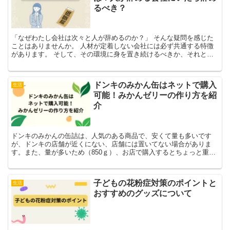
るべき？
「なぜわたし会社は次々と人が辞めるのか？」 そんな疑問を感じた
ことはありませんか。 人材が定着しない会社には必ず共通する特徴
があります。 そして、その環境に身を置き続けるべきか、それとも
転職すべきかの判断は、あなたのキャリアに直結する重要な...
ドンキのみかん缶はネットで購入
生活
可能！みかんゼリーの作り方を紹
介
ドンキのみかんの缶詰は、人気のある商品で、安くて量も多いです
が、ドンキの店舗が近くにない、店舗には置いてない場合がありま
す。また、量が多いため（850ｇ）、お店で購入するとちょっと重た
いです。ネットでも注文することができるのをご存じですか。
子どもの花粉症対策のポイントと
生活
おすすめのグッズについて