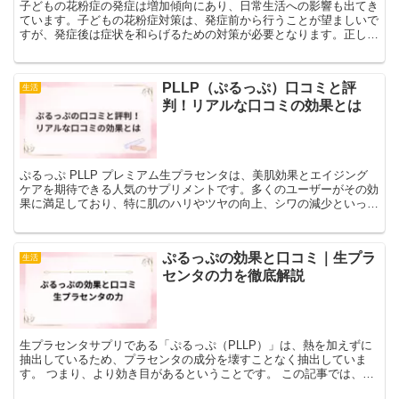
子どもの花粉症の発症は増加傾向にあり、日常生活への影響も出てき
ています。子どもの花粉症対策は、発症前から行うことが望ましいで
すが、発症後は症状を和らげるための対策が必要となります。正しい
知識で、花粉から子どもを守りましょう。
PLLP（ぷるっぷ）口コミと評
生活
判！リアルな口コミの効果とは
ぷるっぷ PLLP プレミアム生プラセンタは、美肌効果とエイジング
ケアを期待できる人気のサプリメントです。多くのユーザーがその効
果に満足しており、特に肌のハリやツヤの向上、シワの減少といった
効果を実感しています。しかし、実際に使用する前に他...
ぷるっぷの効果と口コミ｜生プラ
生活
センタの力を徹底解説
生プラセンタサプリである「ぷるっぷ（PLLP）」は、熱を加えずに
抽出しているため、プラセンタの成分を壊すことなく抽出していま
す。 つまり、より効き目があるということです。 この記事では、生
プラセンタである「ぷるっぷ」について、詳しく紹介しま...