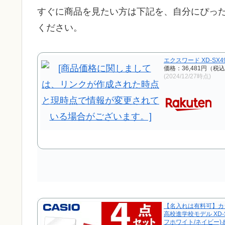
すぐに商品を見たい方は下記を、自分にぴっ
ください。
エクスワード XD-SX49
価格：36,481円（税
(2024/12/27時点)
【名入れは有料可】カ
高校進学校モデル XD-S
フホワイト/ネイビー