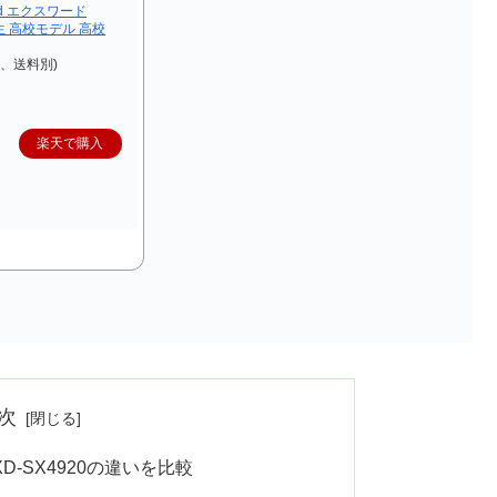
rd エクスワード
校生 高校モデル 高校
込、送料別)
楽天で購入
次
XD-SX4920の違いを比較