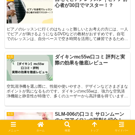
心者が30日でマスター！？
ピアノのレッスンに行くのはちょっと難しいとお考えの方には、一人
でピアノが弾けるようになるDVDなどの教材がおすすめです。自宅
でのレッスンは、自分ペースで空き時間を活用して練習できるため、
効率的に練習を進められます。たった30日でピアノが弾けるように
なる理由をご紹介します。
ダイキンmc55w口コミ 評判と実
生活
際の効果を徹底レビュー
空気清浄機を選ぶ際に、性能や使いやすさ、デザインなどさまざまな
ポイントが気になるものです。ダイキンのmc55wは、強力な空気清
浄機能と静音性が特徴で、多くのユーザーから高評価を得ています。
特に、花粉やアレルギー対策としても効果的です。 良い...
SLM-006の口コミ サロンムーン
生活
のヘアアイロンの評判を紹介！
メニュー
ホーム
検索
トップ
サイドバー