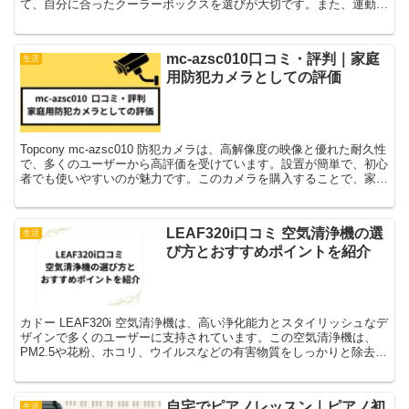
て、自分に合ったクーラーボックスを選びが大切です。また、運動会
の1回きりの使用では、もったいないので、他のタイミングでも使用
することも考慮して選択しましょう。
mc-azsc010口コミ・評判｜家庭
生活
用防犯カメラとしての評価
Topcony mc-azsc010 防犯カメラは、高解像度の映像と優れた耐久性
で、多くのユーザーから高評価を受けています。設置が簡単で、初心
者でも使いやすいのが魅力です。このカメラを購入することで、家庭
やオフィスの防犯対策が強化され、安心...
LEAF320i口コミ 空気清浄機の選
生活
び方とおすすめポイントを紹介
カドー LEAF320i 空気清浄機は、高い浄化能力とスタイリッシュなデ
ザインで多くのユーザーに支持されています。この空気清浄機は、
PM2.5や花粉、ホコリ、ウイルスなどの有害物質をしっかりと除去
し、清潔な室内環境を提供します。特にアレルギ...
自宅でピアノレッスン｜ピアノ初
生活