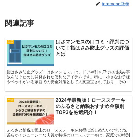
toramane@@
関連記事
はさマンモスの口コミ・評判につ
生活
いて！指はさみ防止グッズの評価
とは
指はさみ防止グッズ「はさマンモス」は、ドアや引き戸での指挟み事
故を防ぐために開発された便利なアイテムです。特に、小さなお子様
やペットがいる家庭での安全対策として大変重宝されており、その簡
単な取り付けと高い効果が口コミで広がっています。家中の...
2024年最新版！ロースステーキ
生活
のふるさと納税おすすめ金額別
TOP3を厳選紹介！
ふるさと納税で極上のロースステーキをお得に楽しめたいですよね。
柔らかくジューシーな肉質が特徴のロースステーキは、家庭での特別