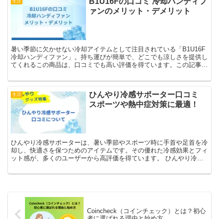
B1U16Fの口コミ 冷却ハンディフ
生活
ァンのメリット・デメリット
暑い季節に欠かせない冷却アイテムとして注目されている「B1U16F
冷却ハンディファン」。持ち運びが簡単で、どこでも涼しさを提供し
てくれるこの商品は、口コミでも高い評価を得ています。この記事で
は、B1U16Fの魅力や実際に使ってみたユーザー...
ひんやり冷感サポーター口コミ
生活
スポーツや熱中症対策に最適！
ひんやり冷感サポーターは、暑い季節やスポーツ時に手首や足首を冷
却し、快適さを保つためのアイテムです。その優れた冷感効果とフィ
ット感が、多くのユーザーから高評価を得ています。 ひんやり冷感
サポーターは様々なシーンで活躍する優れた製品で、熱中症...
Coincheck（コインチェック）とは？初心
者に選ばれる理由と始め方