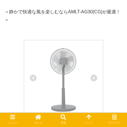
＜静かで快適な風を楽しむならAMLT-AG30(CG)が最適！
＞
山善(YAMAZEN)
メニュー
ホーム
検索
トップ
サイドバー
【Amazon.co.jp限定】 [山善] 扇