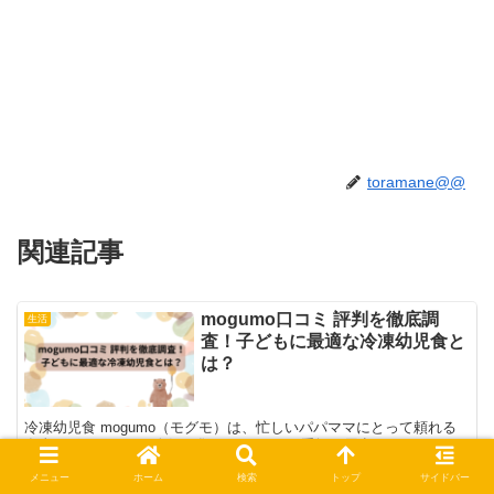
toramane@@
関連記事
mogumo口コミ 評判を徹底調
生活
査！子どもに最適な冷凍幼児食と
は？
冷凍幼児食 mogumo（モグモ）は、忙しいパパママにとって頼れる
食事サポートとして人気を集めています。 手軽に用意できるのに、
栄養バランスがしっかりと整えられており、幼児にとって必要な栄養
メニュー
ホーム
検索
トップ
サイドバー
素を確保できる点が大きな魅力です。 さらに、冷凍保...