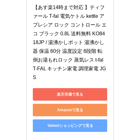
【あす楽14時まで対応 】ティフ
ァール T-fal 電気ケトル kettle ア
プレシア ロック コントロール エ
コ ブラック 0.8L 送料無料 KO84
18JP / 湯沸かしポット 湯沸かし
器 保温 60分 温度設定 8段階 転
倒お湯もれロック 蒸気レス t-fal 
T-FAL キッチン家電 調理家電 JG
S
楽天市場で見る
Amazonで見る
Yahoo!ショッピングで見る