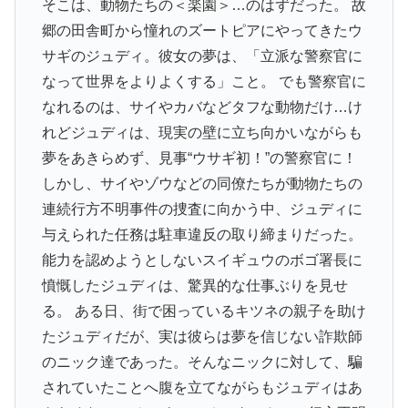
そこは、動物たちの＜楽園＞…のはずだった。 故
郷の田舎町から憧れのズートピアにやってきたウ
サギのジュディ。彼女の夢は、「立派な警察官に
なって世界をよりよくする」こと。 でも警察官に
なれるのは、サイやカバなどタフな動物だけ…け
れどジュディは、現実の壁に立ち向かいながらも
夢をあきらめず、見事“ウサギ初！”の警察官に！
しかし、サイやゾウなどの同僚たちが動物たちの
連続行方不明事件の捜査に向かう中、ジュディに
与えられた任務は駐車違反の取り締まりだった。
能力を認めようとしないスイギュウのボゴ署長に
憤慨したジュディは、驚異的な仕事ぶりを見せ
る。 ある日、街で困っているキツネの親子を助け
たジュディだが、実は彼らは夢を信じない詐欺師
のニック達であった。そんなニックに対して、騙
されていたことへ腹を立てながらもジュディはあ