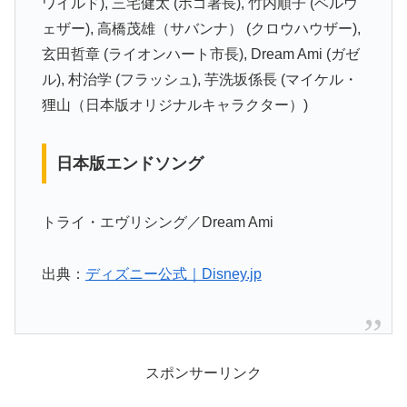
ワイルド), 三宅健太 (ボゴ署長), 竹内順子 (ベルウ
ェザー), 高橋茂雄（サバンナ） (クロウハウザー),
玄田哲章 (ライオンハート市長), Dream Ami (ガゼ
ル), 村治学 (フラッシュ), 芋洗坂係長 (マイケル・
狸山（日本版オリジナルキャラクター）)
日本版エンドソング
トライ・エヴリシング／Dream Ami
出典：
ディズニー公式｜Disney.jp
スポンサーリンク