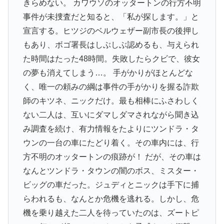
きらめない。 カワウソのオッタートンの行方不明
事件が未捜査だと知ると、「私が探します。」と
宣言する。ヒツジのベルウェザー副市長の後押し
もあり、ボゴ署長はしぶしぶ認めるも、与えられ
た時間はたった48時間。失敗したらクビで、彼女
の夢も消えてしまう…。 手がかりがほとんどな
く、唯一の頼みの綱は事件の手がかりを握る詐欺
師のキツネ、ニックだけ。最も相棒にふさわしく
ない二人は、互いにダマしダマされながら聞き込
み調査を続け、有力情報をたよりにツンドラ・タ
ウンの一台の車にたどり着く。その車内には、行
方不明のオッタートンの痕跡が！ だが、その車は
なんとツンドラ・タウンの闇のボス、ミスター・
ビッグの車だった。ジュディとニックは手下に捕
らわれるも、なんとか危機を逃れる。しかし、危
機を乗り越えた二人を待っていたのは、ズートピ