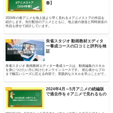
春】
2024年の春アニメを地上波より早く見れるｄアニメストアの作品を
紹介します。先行配信のアニメとともに、地上波の放送と同時放送の
作品も併せて紹介しています。
朱雀スタジオ 動画教材エディタ
動画
ー養成コースの口コミと評判を検
証
朱雀スタジオ 動画教材エディター養成コースは、動画編集のスキル
を身につけたい方に向けたオンラインコースです。 初心者からプロ
まで幅広いニーズに応える内容で、実践的なスキルを学ぶことができ
ます。 最終的には、動画教材エディターの資格を取得でき...
2024年4月～5月アニメの続編版
動画
で過去作をｄアニメで見れるもの