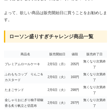
よって、欲しい商品は販売開始日に買うことをお勧めしま
す。
ローソン盛りすぎチャレンジ商品一覧
商品名
販売開始日
値段
販売終了日
無くなり次第終
プレミアムロールケーキ
2月5日（月）
205円
了
ふわもちコップ りんご＆
無くなり次第終
2月6日（火）
160円
カスタード
了
無くなり次第終
たまごサンド
2月6日（火）
298円
了
金しゃりおにぎり柚子胡椒
無くなり次第終
2月6日（火）
297円
香る炙り帆立と切昆布
了