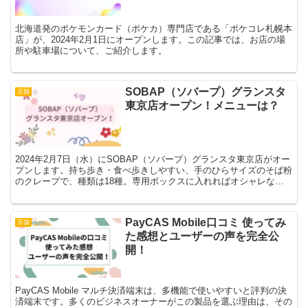
北海道発のポケモンカード（ポケカ）専門店である「ポケコレ札幌本
店」が、2024年2月1日にオープンします。この記事では、お店の場
所や駐車場について、ご紹介します。
SOBAP（ソバープ）グランスタ
店舗
東京店オープン！メニューは？
2024年2月7日（水）にSOBAP（ソバープ）グランスタ東京店がオー
プンします。持ち歩き・食べ歩きしやすい、手のひらサイズのそば粉
のクレープで、種類は18種。専用ボックスに入れればオシャレな手
土産にもなる、そば粉のクレープはブレイク必須です。
PayCAS Mobile口コミ 使ってみ
店舗
た感想とユーザーの声を完全公
開！
PayCAS Mobile マルチ決済端末は、多機能で使いやすいと評判の決
済端末です。多くのビジネスオーナーがこの製品を選ぶ理由は、その