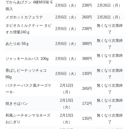
でからあげクン 4種MIX味 6
2月6日（火）
238円
2月26日（月）
個入
メガホットカフェラテ
2月6日（火）
260円
2月26日（月）
タピオカミルクティー タピ
無くなり次第終
2月6日（火）
238円
オカ増量240ｇ
了
無くなり次第終
あたりめ 59ｇ
2月6日（火）
388円
了
無くなり次第終
ジャッキーカルパス 106g
2月6日（火）
388円
了
香ばしピーナッツチョコ
無くなり次第終
2月6日（火）
130円
99g
了
バスチー-バスク風チーズケ
2月12日
無くなり次第終
265円
ーキ-
（月）
了
2月13日
無くなり次第終
焼きそばパン
171円
（火）
了
和風シーチキンマヨネーズ
2月13日
無くなり次第終
135円
おにぎり
（火）
了