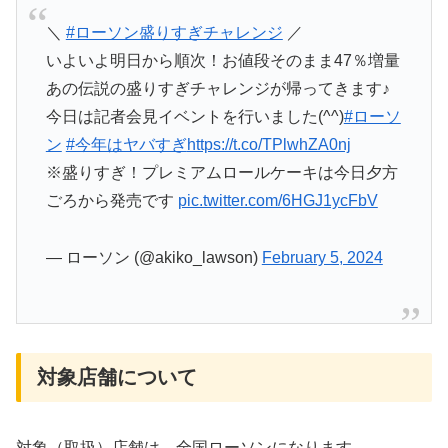
＼
#ローソン盛りすぎチャレンジ
／
いよいよ明日から順次！お値段そのまま47％増量
あの伝説の盛りすぎチャレンジが帰ってきます♪
今日は記者会見イベントを行いました(^^)
#ローソ
ン
#今年はヤバすぎ
https://t.co/TPlwhZA0nj
※盛りすぎ！プレミアムロールケーキは今日夕方
ごろから発売です
pic.twitter.com/6HGJ1ycFbV
— ローソン (@akiko_lawson)
February 5, 2024
対象店舗について
対象（取扱）店舗は、全国ローソンになります。