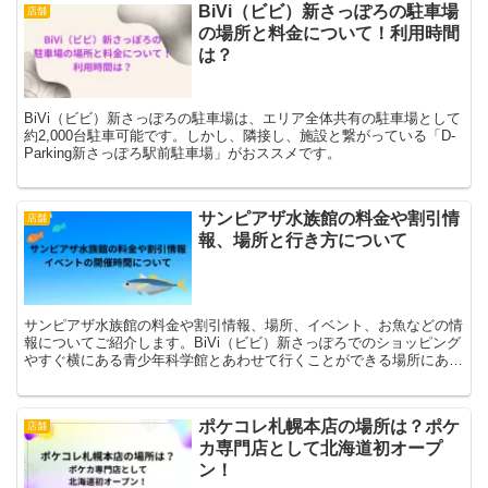
BiVi（ビビ）新さっぽろの駐車場
店舗
の場所と料金について！利用時間
は？
BiVi（ビビ）新さっぽろの駐車場は、エリア全体共有の駐車場として
約2,000台駐車可能です。しかし、隣接し、施設と繋がっている「D-
Parking新さっぽろ駅前駐車場」がおススメです。
サンピアザ水族館の料金や割引情
店舗
報、場所と行き方について
サンピアザ水族館の料金や割引情報、場所、イベント、お魚などの情
報についてご紹介します。BiVi（ビビ）新さっぽろでのショッピング
やすぐ横にある青少年科学館とあわせて行くことができる場所にある
ため、楽しみ方は様々です。
ポケコレ札幌本店の場所は？ポケ
店舗
カ専門店として北海道初オープ
ン！